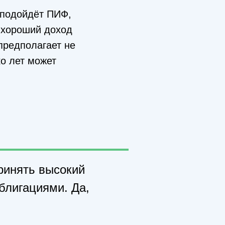
 подойдёт ПИФ,
ь хороший доход
предполагает не
ко лет может
ринять высокий
блигациями. Да,