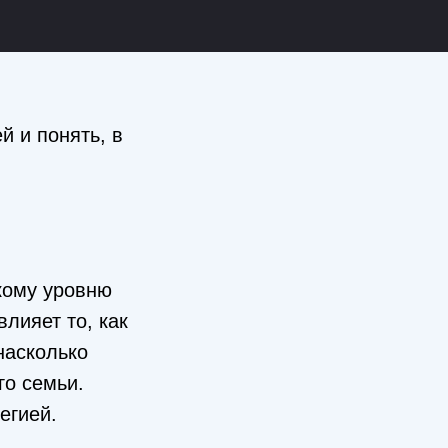
й и понять, в
кому уровню
лияет то, как
насколько
го семьи.
егией.