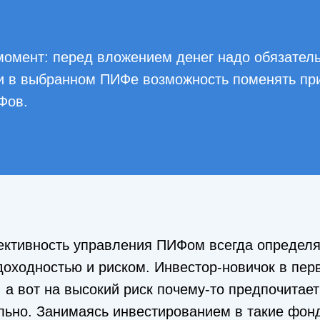
омент: перед вложением денег надо обязатель
и в выбранном ПИФе возможность поменять пр
Фов.
ективность управления ПИФом всегда определя
оходностью и риском. Инвестор-новичок в пер
 а вот на высокий риск почему-то предпочитает
ильно. Занимаясь инвестированием в такие фо