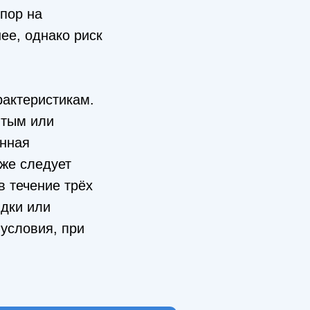
пор на
ее, однако риск
рактеристикам.
ытым или
анная
же следует
в течение трёх
идки или
 условия, при