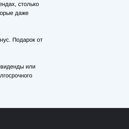
ендах, столько
торые даже
нус. Подарок от
ивиденды или
лгосрочного