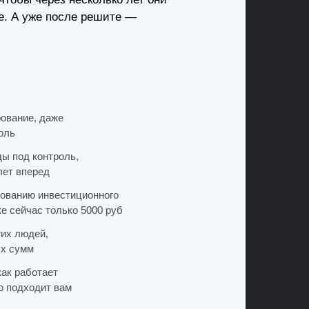
ше. А уже после решите —
рование, даже
оль
ы под контроль,
лет вперед
ованию инвестиционного
е сейчас только 5000 руб
гих людей,
ых сумм
как работает
о подходит вам