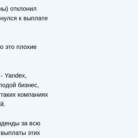
ны) отклонил
рнулся к выплате
о это плохие
- Yandex,
лодой бизнес,
 таких компаниях
й.
иденды за всю
 выплаты этих