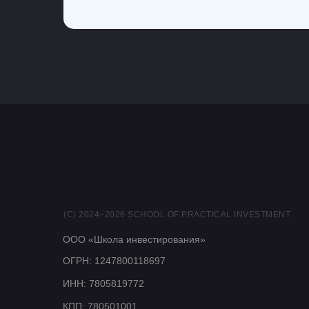
(С) 2024–2026 SCHOOL OF PRACTICAL INVESTMENT
ООО «Школа инвестирования»
ОГРН: 1247800118697
ИНН: 7805819772
КПП: 780501001