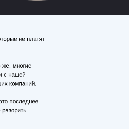
оторые не платят
 же, многие
и с нашей
ших компаний.
это последнее
е разорить