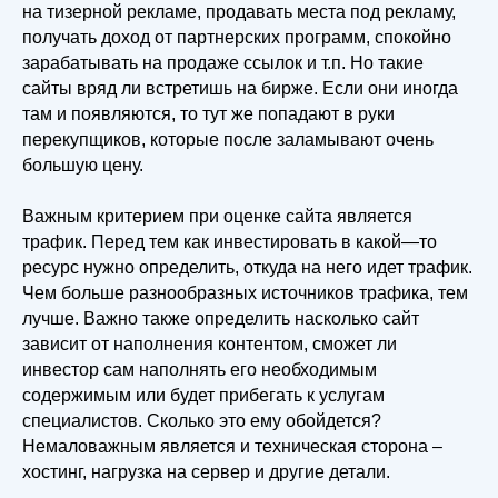
на тизерной рекламе, продавать места под рекламу,
Политика об обработке персональных данных
получать доход от партнерских программ, спокойно
Согласие на обработку персональных данных
зарабатывать на продаже ссылок и т.п. Но такие
сайты вряд ли встретишь на бирже. Если они иногда
Получение налогового вычета
там и появляются, то тут же попадают в руки
Основные сведения об образовательной
перекупщиков, которые после заламывают очень
организации
большую цену.
Важным критерием при оценке сайта является
трафик. Перед тем как инвестировать в какой—то
ресурс нужно определить, откуда на него идет трафик.
Чем больше разнообразных источников трафика, тем
лучше. Важно также определить насколько сайт
зависит от наполнения контентом, сможет ли
инвестор сам наполнять его необходимым
содержимым или будет прибегать к услугам
специалистов. Сколько это ему обойдется?
Немаловажным является и техническая сторона –
хостинг, нагрузка на сервер и другие детали.