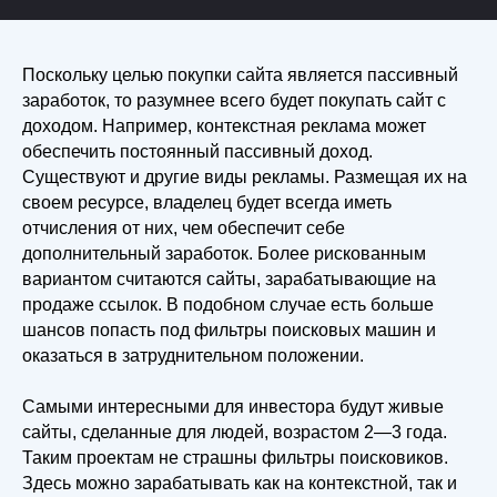
(С) 2024–2026 SCHOOL OF PRACTICAL INVESTMENT
ООО «Школа инвестирования»
ОГРН: 1247800118697
Поскольку целью покупки сайта является пассивный
ИНН: 7805819772
заработок, то разумнее всего будет покупать сайт с
КПП: 780501001
доходом. Например, контекстная реклама может
Юр.адрес: 198216, г. Санкт-Петербург, вн.тер.г.
обеспечить постоянный пассивный доход.
Муниципальный округ Княжево, пр-т Народного
Ополчения д.39
Существуют и другие виды рекламы. Размещая их на
своем ресурсе, владелец будет всегда иметь
8 (800) 707-66-56
отчисления от них, чем обеспечит себе
дополнительный заработок. Более рискованным
+7 (981) 772-07-78
вариантом считаются сайты, зарабатывающие на
продаже ссылок. В подобном случае есть больше
шансов попасть под фильтры поисковых машин и
оказаться в затруднительном положении.
Лицензия на образовательную деятельность
Самыми интересными для инвестора будут живые
сайты, сделанные для людей, возрастом 2—3 года.
Публичный договор-оферта
Таким проектам не страшны фильтры поисковиков.
Учебная программа
Здесь можно зарабатывать как на контекстной, так и