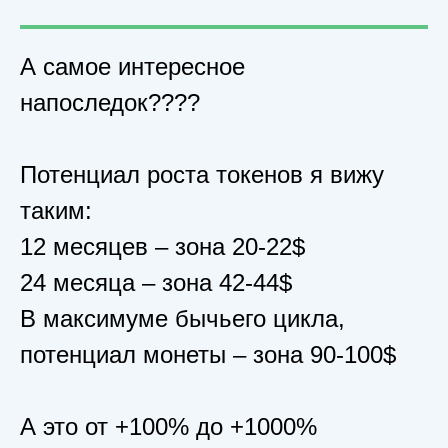
Учебная программа
А самое интересное
Политика об обработке персональных данных
напоследок????
Согласие на обработку персональных данных
Получение налогового вычета
Потенциал роста токенов я вижу
Основные сведения об образовательной
организации
таким:
12 месяцев – зона 20-22$
24 месяца – зона 42-44$
В максимуме бычьего цикла,
потенциал монеты – зона 90-100$
А это от +100% до +1000%