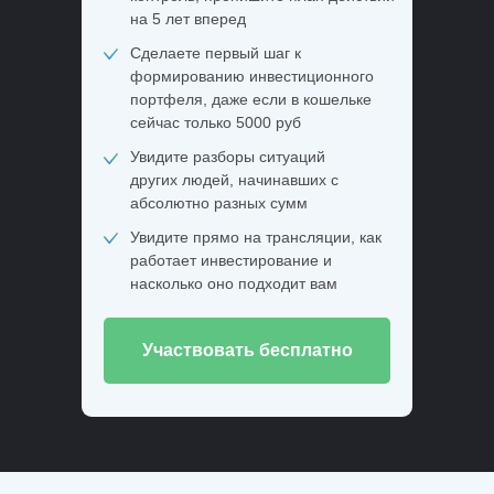
на 5 лет вперед
Сделаете первый шаг к
(С) 2024–2026 SCHOOL OF PRACTICAL INVESTMENT
формированию инвестиционного
ООО «Школа инвестирования»
портфеля, даже если в кошельке
ОГРН: 1247800118697
сейчас только 5000 руб
ИНН: 7805819772
Увидите разборы ситуаций
КПП: 780501001
других людей, начинавших с
Юр.адрес: 198216, г. Санкт-Петербург, вн.тер.г.
абсолютно разных сумм
Муниципальный округ Княжево, пр-т Народного
Ополчения д.39
Увидите прямо на трансляции, как
работает инвестирование и
8 (800) 707-66-56
насколько оно подходит вам
+7 (981) 772-07-78
Участвовать бесплатно
Лицензия на образовательную деятельность
Публичный договор-оферта