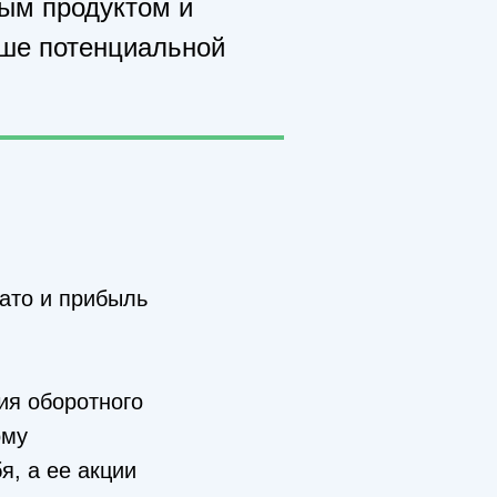
вым продуктом и
ьше потенциальной
зато и прибыль
ия оборотного
ому
я, а ее акции