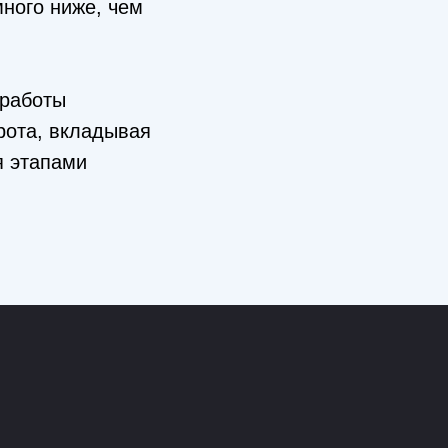
много ниже, чем
 работы
рота, вкладывая
я этапами