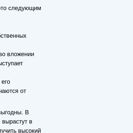
 это следующим
бственных
 во вложении
ыступает
 его
чаются от
выгодны. В
 вырастут в
лучить высокий