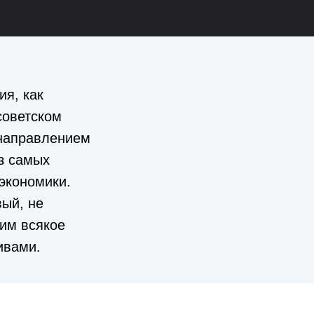
ия, как
советском
 направлением
из самых
экономики.
вый, не
ним всякое
ивами.