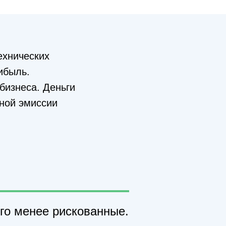
ехнических
ибыль.
бизнеса. Деньги
ьной эмиссии
ого менее рискованные.