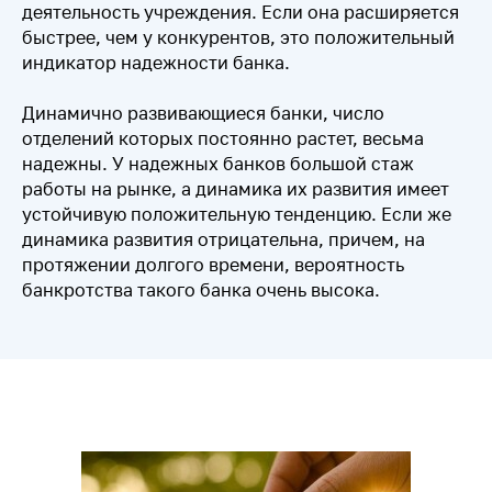
деятельность учреждения. Если она расширяется
быстрее, чем у конкурентов, это положительный
индикатор надежности банка.
Динамично развивающиеся банки, число
отделений которых постоянно растет, весьма
надежны. У надежных банков большой стаж
работы на рынке, а динамика их развития имеет
(С) 2024–2026 SCHOOL OF PRACTICAL INVESTMENT
устойчивую положительную тенденцию. Если же
динамика развития отрицательна, причем, на
ООО «Школа инвестирования»
протяжении долгого времени, вероятность
ОГРН: 1247800118697
банкротства такого банка очень высока.
ИНН: 7805819772
КПП: 780501001
Юр.адрес: 198216, г. Санкт-Петербург, вн.тер.г.
Муниципальный округ Княжево, пр-т Народного
Ополчения д.39
8 (800) 707-66-56
+7 (981) 772-07-78