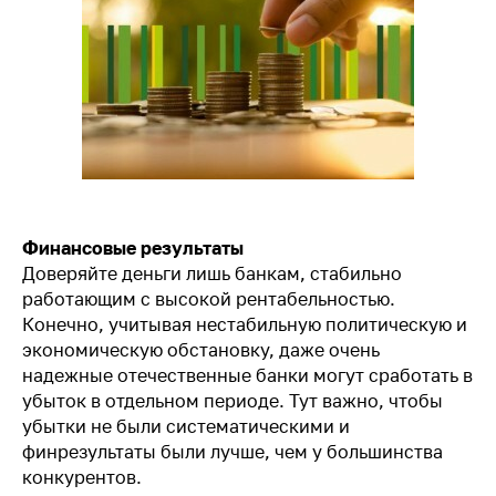
Лицензия на образовательную деятельность
Публичный договор-оферта
Учебная программа
Политика об обработке персональных данных
Финансовые результаты
Согласие на обработку персональных данных
Доверяйте деньги лишь банкам, стабильно
работающим с высокой рентабельностью.
Получение налогового вычета
Конечно, учитывая нестабильную политическую и
Основные сведения об образовательной
экономическую обстановку, даже очень
организации
надежные отечественные банки могут сработать в
убыток в отдельном периоде. Тут важно, чтобы
убытки не были систематическими и
финрезультаты были лучше, чем у большинства
конкурентов.